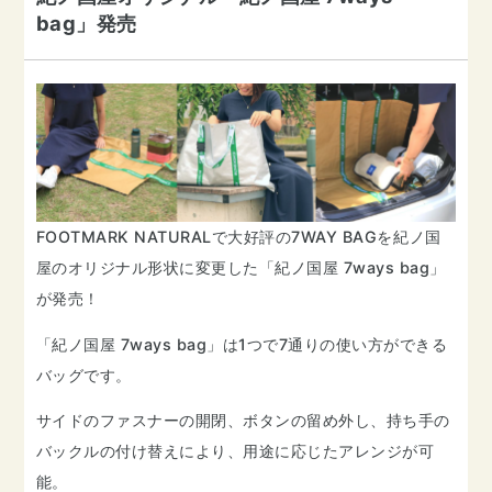
bag」発売
FOOTMARK NATURALで大好評の7WAY BAGを紀ノ国
屋のオリジナル形状に変更した「紀ノ国屋 7ways bag」
が発売！
「紀ノ国屋 7ways bag」は1つで7通りの使い方ができる
バッグです。
サイドのファスナーの開閉、ボタンの留め外し、持ち手の
バックルの付け替えにより、用途に応じたアレンジが可
能。